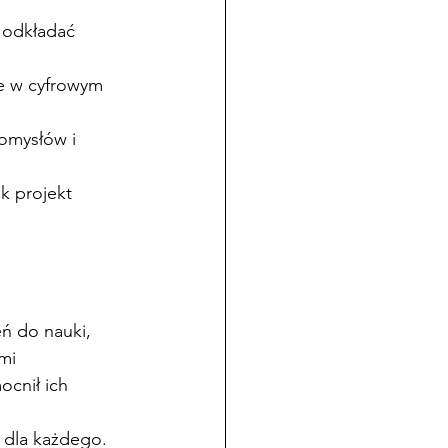
 odkładać 
ze w cyfrowym 
omysłów i 
ak projekt 
eń do nauki, 
mi 
ocnił ich 
 dla każdego. 