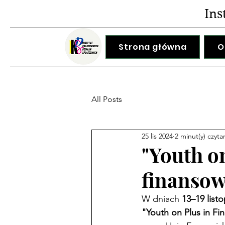
Ins
Strona główna
O
All Posts
25 lis 2024
2 minut(y) czyta
"Youth o
finansow
W dniach 
13–19 list
"Youth on Plus in Fi