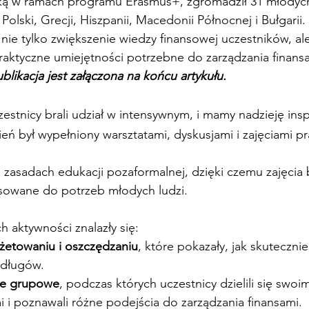
ką w ramach programu Erasmus+, zgromadził 31 młodych
Polski, Grecji, Hiszpanii, Macedonii Północnej i Bułgarii.
nie tylko zwiększenie wiedzy finansowej uczestników, al
raktyczne umiejętności potrzebne do zarządzania finans
blikacja jest załączona na końcu artykułu.
zestnicy brali udział w intensywnym, i mamy nadzieję ins
eń był wypełniony warsztatami, dyskusjami i zajęciami p
a zasadach edukacji pozaformalnej, dzięki czemu zajęcia 
osowane do potrzeb młodych ludzi.
 aktywności znalazły się:
żetowaniu i oszczędzaniu
, które pokazały, jak skuteczni
 długów.
je grupowe
, podczas których uczestnicy dzielili się swoim
 i poznawali różne podejścia do zarządzania finansami.