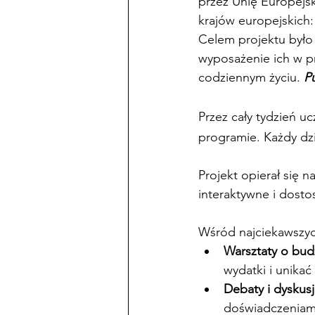
przez Unię Europejs
krajów europejskich: 
Celem projektu było 
wyposażenie ich w p
codziennym życiu. 
Pu
Przez cały tydzień uc
programie. Każdy dzi
Projekt opierał się n
interaktywne i dost
Wśród najciekawszych
Warsztaty o bud
wydatki i unikać
Debaty i dyskus
doświadczeniami