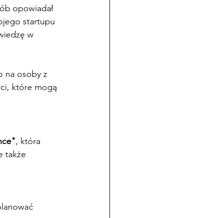
sób opowiadał 
ojego startupu
wiedzę w 
o na osoby z 
ci, które mogą 
nce"
, która 
e także 
 planować 