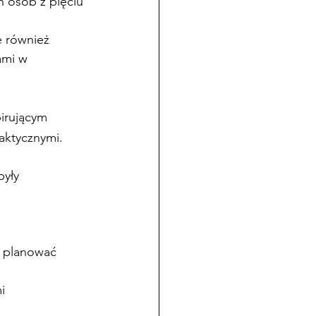
 osób z pięciu 
e również 
ami w 
pirującym 
raktycznymi.
były 
e planować 
i 