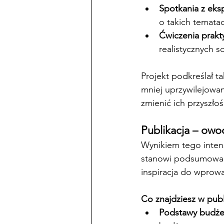
Spotkania z ek
o takich temata
Ćwiczenia prakt
realistycznych s
Projekt podkreślał t
mniej uprzywilejowa
zmienić ich przyszłoś
Publikacja – owo
Wynikiem tego inten
stanowi podsumowanie
inspiracja do wprow
Co znajdziesz w publ
Podstawy budże