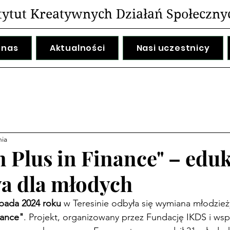
tytut Kreatywnych Działań Społeczny
 nas
Aktualności
Nasi uczestnicy
nia
n Plus in Finance" – edu
a dla młodych
opada 2024 roku
 w Teresinie odbyła się wymiana młodzie
nance"
. Projekt, organizowany przez Fundację IKDS i ws