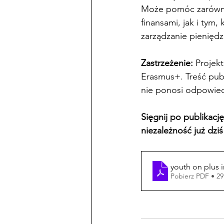
Może pomóc zarówno 
finansami, jak i tym,
zarządzanie pieniędz
Zastrzeżenie: 
Projek
Erasmus+. Treść publ
nie ponosi odpowiedz
Sięgnij po publikacj
niezależność już dziś
youth on plus i
Pobierz PDF • 2