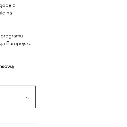
godę z 
ie na 
h programu 
sja Europejska 
ansową 