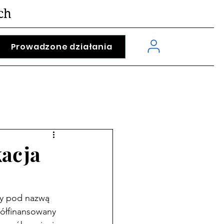
ch
Prowadzone działania
kacja
ży pod nazwą 
półfinansowany 