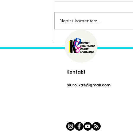
Napisz komentarz...
🎬 Nowy film
podsumowujący projekt
EkoPrzyszłość – już
dostępny! 🌍💚
Kontakt
biuro.ikds@gmail.com