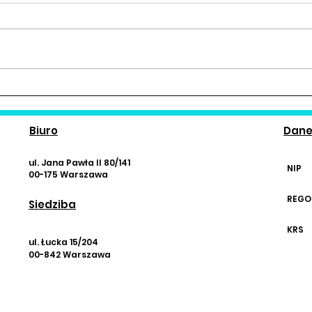
Informacja o
Pods
dofinansowaniu - Program
Odkr
Aktywni+ "Ścieżki Pokoleń –
Uniw
Biuro
Dan
Wspólna Droga, Wspólne
eduk
Działanie"
Inte
ul. Jana Pawła II 80/141
NIP
00-175 Warszawa
REGO
Siedziba
KRS
ul. Łucka 15/204
00-842 Warszawa