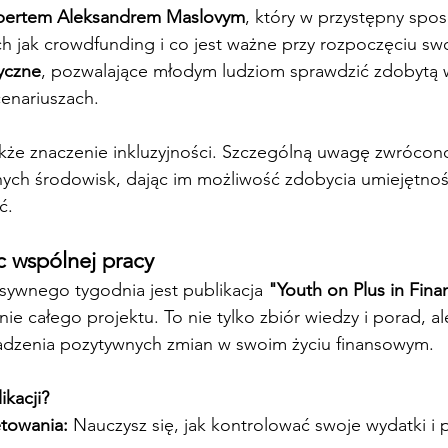
spertem Aleksandrem Maslovym
, który w przystępny spo
ch jak crowdfunding i co jest ważne przy rozpoczęciu sw
yczne
, pozwalające młodym ludziom sprawdzić zdobytą 
cenariuszach.
akże znaczenie inkluzyjności. Szczególną uwagę zwrócon
nych środowisk, dając im możliwość zdobycia umiejętnoś
ć.
c wspólnej pracy
sywnego tygodnia jest publikacja 
"Youth on Plus in Fina
 całego projektu. To nie tylko zbiór wiedzy i porad, al
adzenia pozytywnych zmian w swoim życiu finansowym.
ikacji?
towania:
 Nauczysz się, jak kontrolować swoje wydatki i