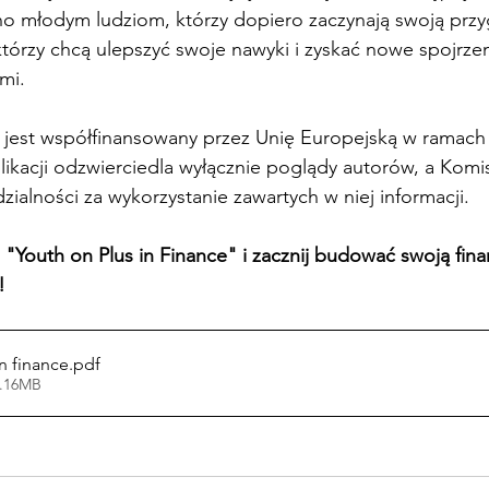
młodym ludziom, którzy dopiero zaczynają swoją przy
 którzy chcą ulepszyć swoje nawyki i zyskać nowe spojrzen
mi.
t jest współfinansowany przez Unię Europejską w ramac
ikacji odzwierciedla wyłącznie poglądy autorów, a Komi
ialności za wykorzystanie zawartych w niej informacji.
ę "Youth on Plus in Finance" i zacznij budować swoją fin
!
n finance
.pdf
9.16MB