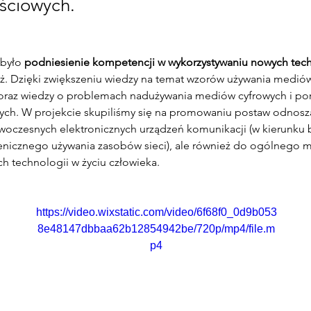
ściowych.
było 
podniesienie kompetencji w wykorzystywaniu nowych tech
ż. Dzięki zwiększeniu wiedzy na temat wzorów używania mediów
oraz wiedzy o problemach nadużywania mediów cyfrowych i port
ch. W projekcie skupiliśmy się na promowaniu postaw odnoszą
owoczesnych elektronicznych urządzeń komunikacji (w kierunku
enicznego używania zasobów sieci), ale również do ogólnego myś
h technologii w życiu człowieka.
https://video.wixstatic.com/video/6f68f0_0d9b053
8e48147dbbaa62b12854942be/720p/mp4/file.m
p4