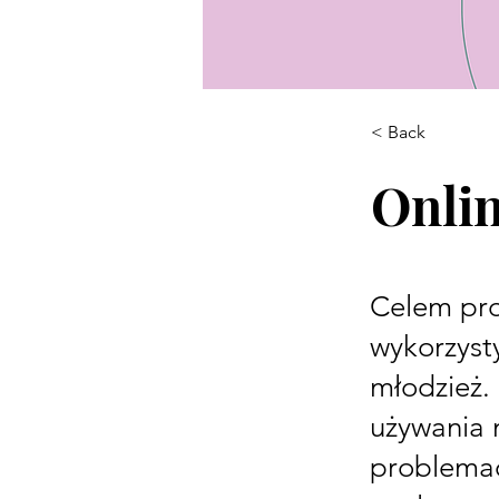
< Back
Onli
Celem pro
wykorzyst
młodzież.
używania 
problemac