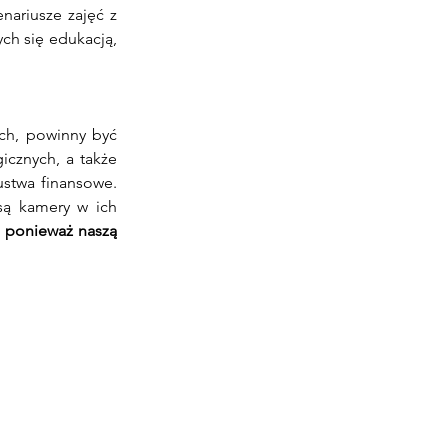
ariusze zajęć z 
ch się edukacją, 
ch, powinny być 
cznych, a także 
stwa finansowe. 
ą kamery w ich 
, ponieważ naszą 