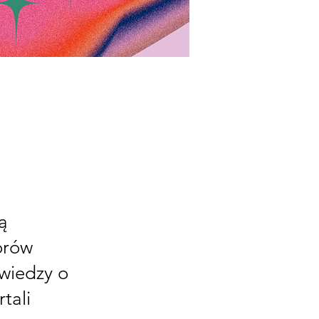
ą
orów
wiedzy o
tali