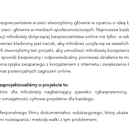
bezpieczeństwie w sieci stworzyliśmy głównie w oparciu o ideę
w sieci- głównie w mediach społecznościowych. Najnowsze bada
cji młodzieży dotyczącej bezpieczeństwa online nie tylko  w s
ówniez kladziony jest nacisk, aby młodzież uczyła się ze wszelic
DS stworzyliśmy ten projekt, aby umożliwić młodzieży korzystani
 sposób bezpieczny i odpowiedzialny, ponieważ działania te m
enia ryzyka związanego z korzystaniem z internetu i zwiększenia
mat potencjalnych zagrożeń online.
 zaprojektowaliśmy w projekcie to:
atów dla młodzieży nagłaśniający zjawisko cyberprzemocy, 
z umiejętności cyfrowe przydatne dla każdego;
rofesjonalnego filmu dokumentalno -edukacyjnego, który ukaże 
oni rozwiązania i metody walki z tym problemem;