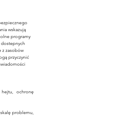
 bezpiecznego 
nia wskazują 
zkolne programy 
h dostepnych 
e z zasobów 
ogą przyczynić 
 świadomości 
hejtu, ochronę 
skalę problemu, 