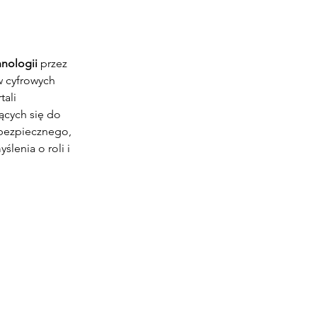
nologii 
przez 
 cyfrowych 
ali 
cych się do 
 bezpiecznego, 
lenia o roli i 