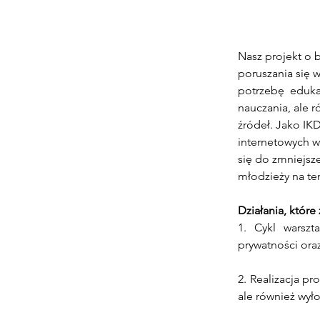
Nasz projekt o 
poruszania się 
potrzebę  eduka
nauczania, ale r
źródeł. Jako IK
internetowych w
się do zmniejsz
młodzieży na te
Działania, które
1. Cykl warszt
prywatności ora
2. Realizacja p
ale również wył