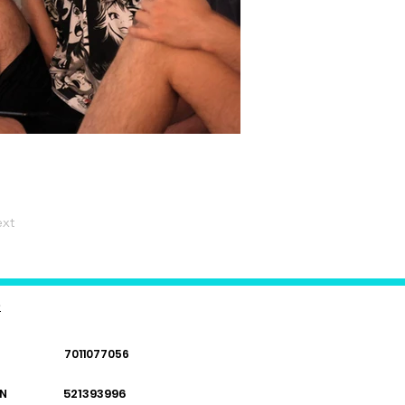
xt
e
7011077056
521393996
N