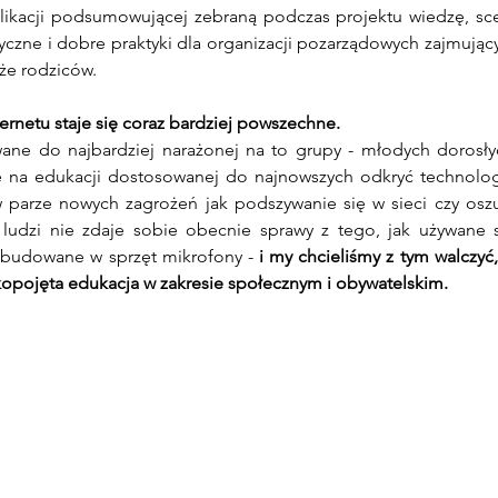
ikacji podsumowującej zebraną podczas projektu wiedzę, scen
yczne i dobre praktyki dla organizacji pozarządowych zajmujący
kże rodziców.
ternetu staje się coraz bardziej powszechne. 
wane do najbardziej narażonej na to grupy - młodych dorosły
 na edukacji dostosowanej do najnowszych odkryć technologi
 parze nowych zagrożeń jak podszywanie się w sieci czy oszu
ludzi nie zdaje sobie obecnie sprawy z tego, jak używane s
zbudowane w sprzęt mikrofony -
 i my chcieliśmy z tym walczyć
okopojęta edukacja w zakresie społecznym i obywatelskim.